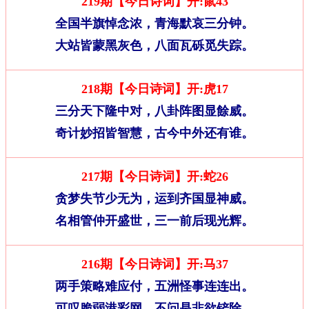
219期【今日诗词】开:鼠43
全国半旗悼念浓，青海默哀三分钟。
大站皆蒙黑灰色，八面瓦砾觅失踪。
218期【今日诗词】开:虎17
三分天下隆中对，八卦阵图显餘威。
奇计妙招皆智慧，古今中外还有谁。
217期【今日诗词】开:蛇26
贪梦失节少无为，运到齐国显神威。
名相管仲开盛世，三一前后现光辉。
216期【今日诗词】开:马37
两手策略难应付，五洲怪事连连出。
可叹脆弱港彩网，不问是非欲铲除。