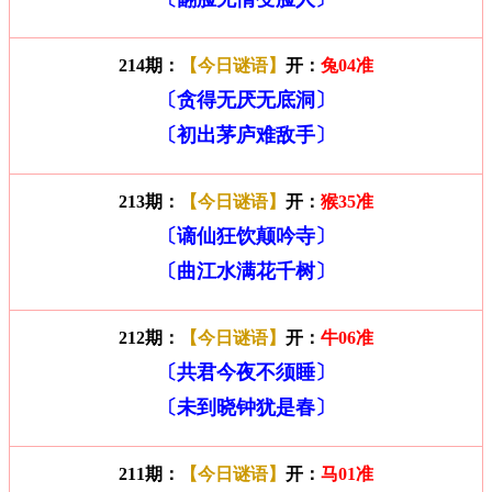
214期：
【今日谜语】
开：
兔04准
〔贪得无厌无底洞〕
〔初出茅庐难敌手〕
213期：
【今日谜语】
开：
猴35准
〔谪仙狂饮颠吟寺〕
〔曲江水满花千树〕
212期：
【今日谜语】
开：
牛06准
〔共君今夜不须睡〕
〔未到晓钟犹是春〕
211期：
【今日谜语】
开：
马01准