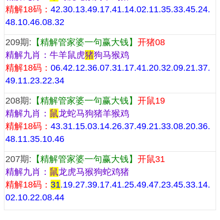
精解18码：
42.30.13.49.17.41.14.02.11.35.33.45.24.
48.10.46.08.32
209期:
【精解管家婆一句赢大钱】
开猪08
精解九肖：牛羊鼠虎
猪
狗马猴鸡
精解18码：
06.42.12.36.07.31.17.41.20.32.09.21.37.
49.11.23.22.34
208期:
【精解管家婆一句赢大钱】
开鼠19
精解九肖：
鼠
龙蛇马狗猪羊猴鸡
精解18码：
43.31.15.03.14.26.37.49.21.33.08.20.36.
48.11.35.10.46
207期:
【精解管家婆一句赢大钱】
开鼠31
精解九肖：
鼠
龙虎马猴狗蛇鸡猪
精解18码：
31
.19.27.39.17.41.25.49.47.23.45.33.14.
02.10.22.08.44
『歇后语解平特一肖』