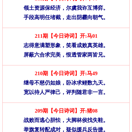
领土资源保经济，尔虞我诈互博弈。
手段高明任堵截，走出阴霾向朝气。
211期【今日诗词】开:马01
志得意满塑形象，笑看成败真英雄。
屏蔽六合求完美，恨透管家两皆兄。
210期【今日诗词】开:马49
继母不慈仍如娘，卧冰求鲤数九天。
宽以待人严律己，评判随君非一言。
209期【今日诗词】开:猪08
战败而逃心胆怯，大脚林侯找失鞋。
举旗复转配成对，疑似援兵反告捷。