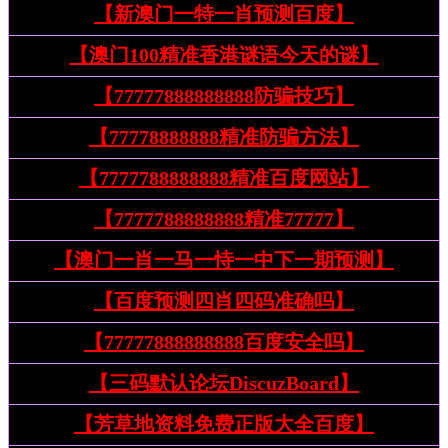
【新澳门一特一肖预测百度】
【澳门100精准香港谜语今天的谜】
【77777888888888防骗技巧】
【77778888888精准防骗方法】
【7777788888888精准百度网站】
【7777788888888精准77777】
【澳门一肖一马一恃一中下一期预测】
【百度预测四肖四码准确吗】
【77777888888888百度安全吗】
【三码默认论坛DiscuzBoard】
【芳草地资料免费正版大全百度】