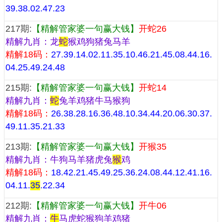
39.38.02.47.23
217期:
【精解管家婆一句赢大钱】
开蛇26
精解九肖：龙
蛇
猴鸡狗猪兔马羊
精解18码：
27.39.14.02.11.35.10.46.21.45.08.44.16.
04.25.49.24.48
215期:
【精解管家婆一句赢大钱】
开蛇14
精解九肖：
蛇
兔羊鸡猪牛马猴狗
精解18码：
26.38.28.16.36.48.10.34.44.20.06.30.37.
49.11.35.21.33
213期:
【精解管家婆一句赢大钱】
开猴35
精解九肖：牛狗马羊猪虎兔
猴
鸡
精解18码：
18.42.21.45.49.25.36.24.08.44.12.41.16.
04.11.
35
.22.34
212期:
【精解管家婆一句赢大钱】
开牛06
精解九肖：
牛
马虎蛇猴狗羊鸡猪