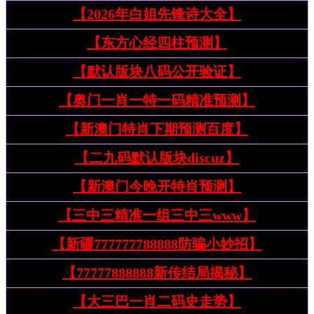
【2026年白姐先锋诗大全】
【东方心经四柱预测】
【默认版块八码公开验证】
【奥门一肖一特一码精准预测】
【新澳门特肖下期预测百度】
【二九码默认版块discuz】
【新澳门今晚开特肖预测】
【三中三精准一组三中三www】
【新疆777777788888防骗小妙招】
【77777888888新传结局揭秘】
【大三巴一肖二码史走势】