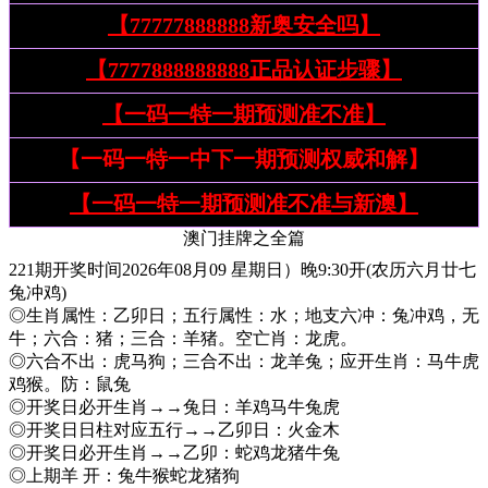
【77777888888新奥安全吗】
【7777888888888正品认证步骤】
【一码一特一期预测准不准】
【一码一特一中下一期预测权威和解】
【一码一特一期预测准不准与新澳】
澳门挂牌之全篇
221期开奖时间2026年08月09 星期日）晚9:30开(农历六月廿七
兔冲鸡)
◎生肖属性：乙卯日；五行属性：水；地支六冲：兔冲鸡，无
牛；六合：猪；三合：羊猪。空亡肖：龙虎。
◎六合不出：虎马狗；三合不出：龙羊兔；应开生肖：马牛虎
鸡猴。防：鼠兔
◎开奖日必开生肖→→兔日：羊鸡马牛兔虎
◎开奖日日柱对应五行→→乙卯日：火金木
◎开奖日必开生肖→→乙卯：蛇鸡龙猪牛兔
◎上期羊 开：兔牛猴蛇龙猪狗