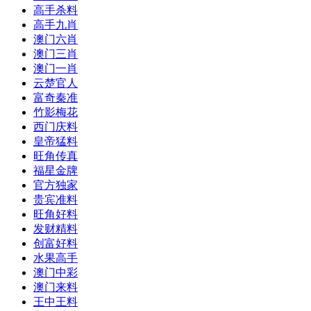
高手杀料
高手九肖
澳门六肖
澳门三肖
澳门一肖
云楚官人
富奇秦准
竹影梅花
西门庆料
皇帝猛料
旺角传真
福星金牌
官方独家
贵宾准料
旺角好料
发财精料
创富好料
水果高手
澳门中彩
澳门来料
王中王料